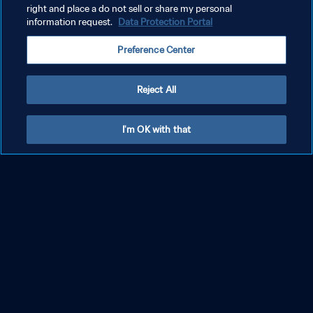
right and place a do not sell or share my personal
information request.
Data Protection Portal
Preference Center
Reject All
Brésil - Maroc | Groupe C | Coupe du Monde
I'm OK with that
U-20 de la FIFA, Chili 2025™ | Temps forts
PLUS