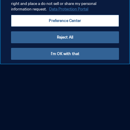
right and place a do not sell or share my personal
information request.
Data Protection Portal
Preference Center
Reject All
Autriche - Italie | Demi-finale | Coupe du
I'm OK with that
Monde U-17 de la FIFA, Qatar 2025™ | Temps
forts
PLUS