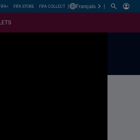
|
Français
|
FIFA+
FIFA STORE
FIFA COLLECT
LETS