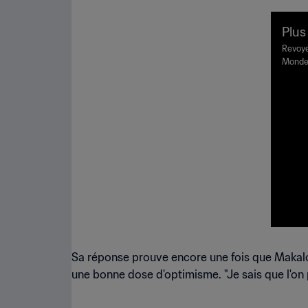
Plus
de U
Revoye
Monde 
3™
Sa réponse prouve encore une fois que Makalou
une bonne dose d'optimisme. "Je sais que l'on peu