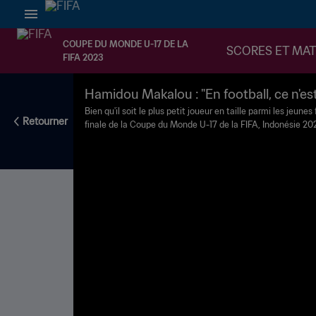
COUPE DU MONDE U-17 DE LA
SCORES ET MA
FIFA 2023
Hamidou Makalou : "En football, ce n'est
Bien qu'il soit le plus petit joueur en taille parmi les jeune
Retourner
finale de la Coupe du Monde U-17 de la FIFA, Indonésie 2
froid aux yeux. "On est là pour le trophée", assure-t-il à la F