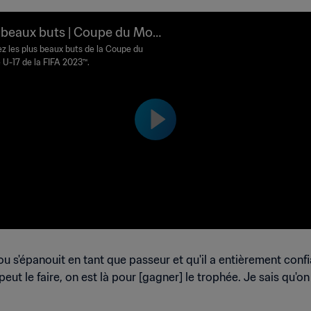
 beaux buts | Coupe du Mon
-17 de la FIFA, Indonésie 202
z les plus beaux buts de la Coupe du
U-17 de la FIFA 2023™.
 s'épanouit en tant que passeur et qu'il a entièrement conf
t le faire, on est là pour [gagner] le trophée. Je sais qu'on pe