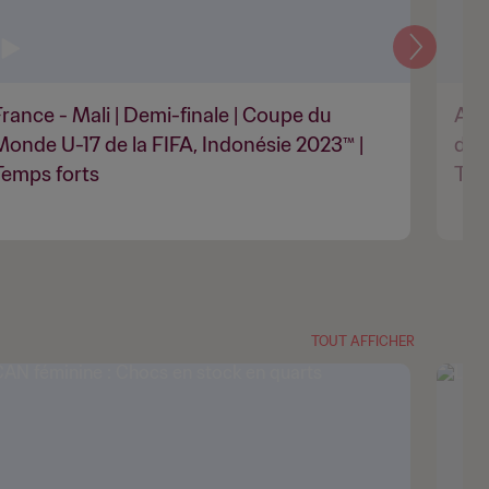
Suivant
France - Mali | Demi-finale | Coupe du
Arg
Monde U-17 de la FIFA, Indonésie 2023™ |
du 
Temps forts
Tem
TOUT AFFICHER