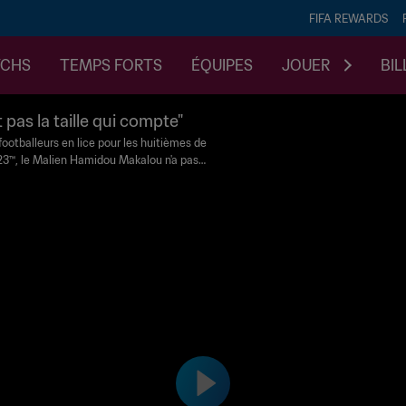
FIFA REWARDS
TCHS
TEMPS FORTS
ÉQUIPES
JOUER
BIL
 pas la taille qui compte"
s footballeurs en lice pour les huitièmes de
023™, le Malien Hamidou Makalou n'a pas
IFA.