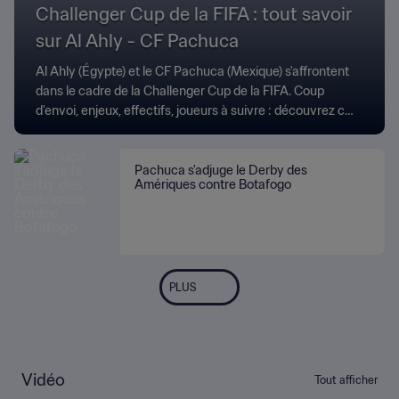
Challenger Cup de la FIFA : tout savoir
sur Al Ahly - CF Pachuca
Al Ahly (Égypte) et le CF Pachuca (Mexique) s'affrontent
dans le cadre de la Challenger Cup de la FIFA. Coup
d'envoi, enjeux, effectifs, joueurs à suivre : découvrez ce
qu'il faut savoir avant ce choc très attendu.
Pachuca s'adjuge le Derby des
Amériques contre Botafogo
PLUS
Vidéo
Tout afficher