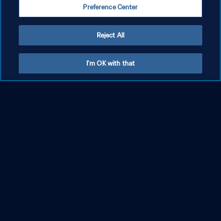
Preference Center
Reject All
I'm OK with that
Organisation du tournoi
L’intégration des considérations de durabilité et de droits humains
dans l’organisation des tournois est une responsabilité essentielle.
En savoir plus