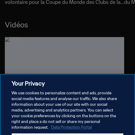
volontaire pour la Coupe du Monde des Clubs de la
du M
FIFA
le so
Vidéos
Your Privacy
We use cookies to personalize content and ads, provide
social media features and analyse our traffic. We also share
02:09
information about your use of our site with our social
Volontaires, merci à vous | Coupe du Monde des
media, advertising and analytics partners. You can select
your cookie preferences by clicking on the buttons on the
Clubs de la FIFA 2025™
right and place a do not sell or share my personal
information request.
Data Protection Portal