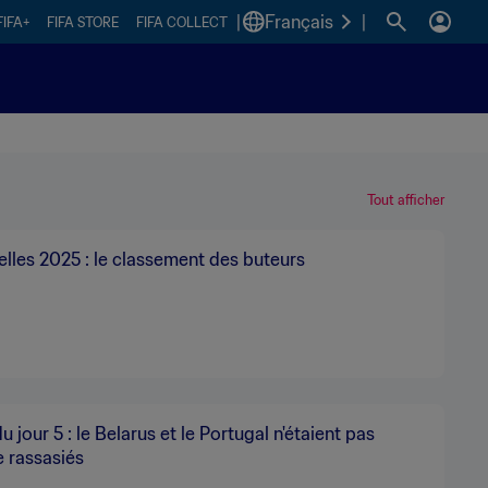
|
Français
|
FIFA+
FIFA STORE
FIFA COLLECT
Tout afficher
lles 2025 : le classement des buteurs
du jour 5 : le Belarus et le Portugal n'étaient pas
 rassasiés