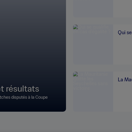
Qui se
La Mau
t résultats
atches disputés à la Coupe