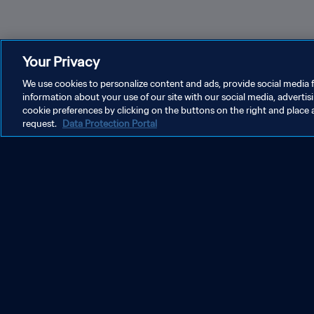
Your Privacy
We use cookies to personalize content and ads, provide social media f
information about your use of our site with our social media, advertis
cookie preferences by clicking on the buttons on the right and place 
request.
Data Protection Portal
Manifestez votre intérêt pour des billets de la
Coupe du Monde Féminine de la FIFA 2027™