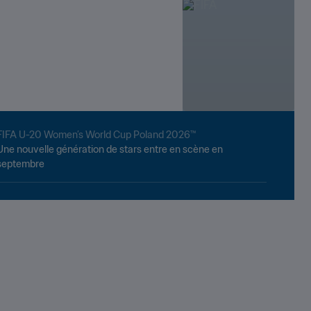
2026™
2026™
FIFA U-20 Women’s World Cup Poland 2026™
Une nouvelle génération de stars entre en scène en
septembre