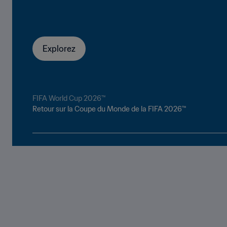
Explorez
24 juin - 25 juillet 2027
FIFA World Cup 2026™
Retour sur la Coupe du Monde de la FIFA 2026™