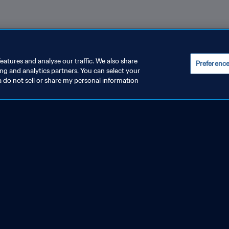
eatures and analyse our traffic. We also share
Preferenc
ing and analytics partners. You can select your
a do not sell or share my personal information
Hospitalité pour la Coupe du Monde
Bi
Féminine de la FIFA 2027™
de 