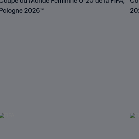
Coupe du Monde Féminine U-20 de la FIFA,
Co
Pologne 2026™
20