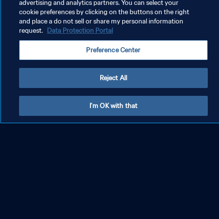
advertising and analytics partners. You can select your
cookie preferences by clicking on the buttons on the right
and place a do not sell or share my personal information
A,
Coupe du Monde de la FIFA
request.
Data Protection Portal
2026™
Preference Center
tou
Revivez le deuxième sacre de l’Espagne, 16 ans ap
rès le premier
Reject All
Retour en arrière
I'm OK with that