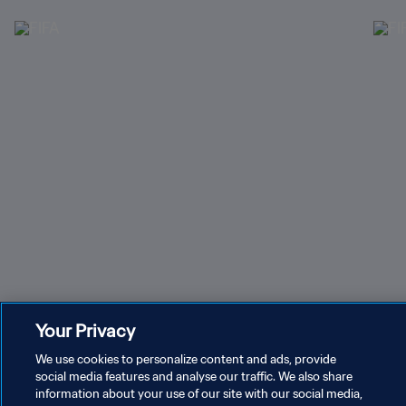
Manifestez votre intérêt pour des billets de la Coupe
Hosp
Your Privacy
du Monde Féminine de la FIFA 2027™
FIFA
We use cookies to personalize content and ads, provide
social media features and analyse our traffic. We also share
Tournois et événements récents
information about your use of our site with our social media,