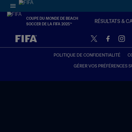
COUPE DU MONDE DE BEACH
RÉSULTATS & C
SOCCER DE LA FIFA 2025™
à dét. – à dét.
POLITIQUE DE CONFIDENTIALITÉ
C
GÉRER VOS PRÉFÉRENCES S