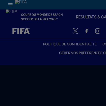
COUPE DU MONDE DE BEACH
RÉSULTATS & C
SOCCER DE LA FIFA 2025™
à dét. – à dét.
POLITIQUE DE CONFIDENTIALITÉ
C
GÉRER VOS PRÉFÉRENCES S