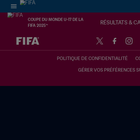
COUPE DU MONDE U-17 DE LA
RÉSULTATS & C
FIFA 2025™
à dét. – à dét.
POLITIQUE DE CONFIDENTIALITÉ
C
GÉRER VOS PRÉFÉRENCES S