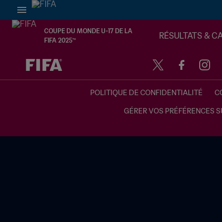
COUPE DU MONDE U-17 DE LA
RÉSULTATS & C
FIFA 2025™
à dét. – à dét.
POLITIQUE DE CONFIDENTIALITÉ
C
GÉRER VOS PRÉFÉRENCES S