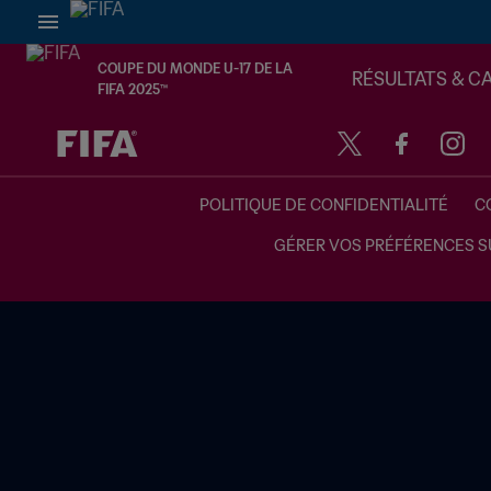
COUPE DU MONDE U-17 DE LA
RÉSULTATS & C
FIFA 2025™
à dét. – à dét.
POLITIQUE DE CONFIDENTIALITÉ
C
GÉRER VOS PRÉFÉRENCES S