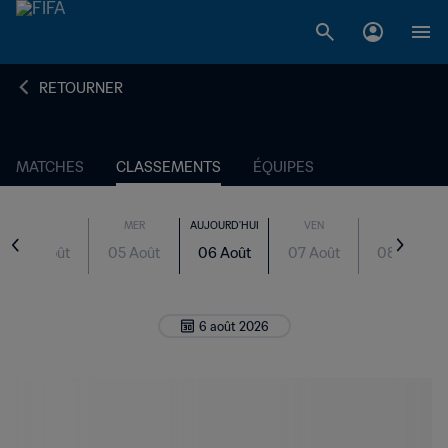
RETOURNER
MATCHES
CLASSEMENTS
ÉQUIPES
MAR
MER
AUJOURD'HUI
VEN
SAM
04 Août
05 Août
06 Août
07 Août
08 Août
6 août 2026