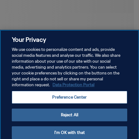
Your Privacy
We use cookies to personalize content and ads, provide
social media features and analyse our traffic. We also share
information about your use of our site with our social
media, advertising and analytics partners. You can select
your cookie preferences by clicking on the buttons on the
right and place a do not sell or share my personal
information request.
Data Protection Portal
POLITIQUE DE CONFIDENTIALITÉ
Preference Center
CONDITIONS D'UTILISATION
GÉRER VOS PRÉFÉRENCES SUR LES COOKIES
Reject All
Copyright © 1994 - 2026 FIFA. Tous droits réservés.
I'm OK with that