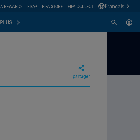
|
Français
FA REWARDS
FIFA+
FIFA STORE
FIFA COLLECT
PLUS
partager