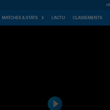
FI
MATCHES & STATS
L'ACTU
CLASSEMENTS