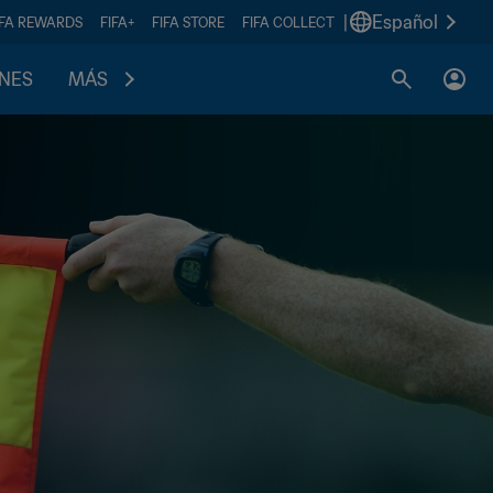
|
Español
IFA REWARDS
FIFA+
FIFA STORE
FIFA COLLECT
ONES
MÁS