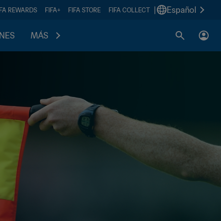
|
Español
IFA REWARDS
FIFA+
FIFA STORE
FIFA COLLECT
ONES
MÁS