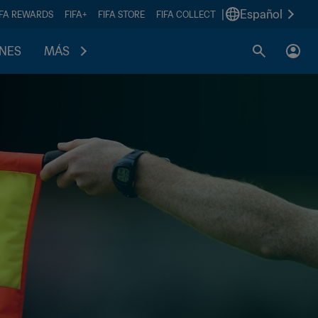
|
Español
IFA REWARDS
FIFA+
FIFA STORE
FIFA COLLECT
ONES
MÁS