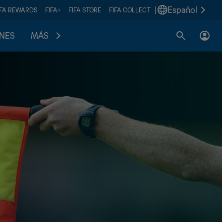
|
Español
IFA REWARDS
FIFA+
FIFA STORE
FIFA COLLECT
ONES
MÁS