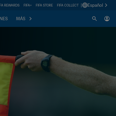
|
Español
IFA REWARDS
FIFA+
FIFA STORE
FIFA COLLECT
ONES
MÁS