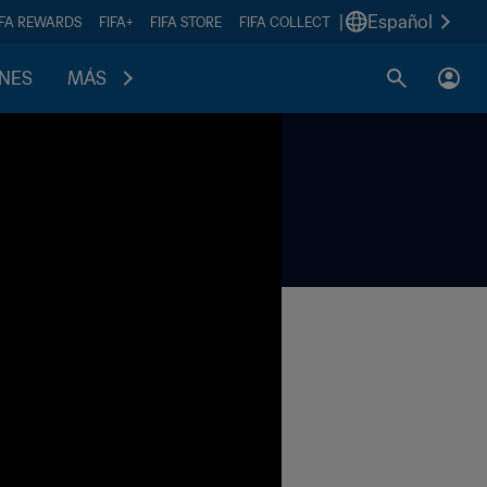
|
Español
IFA REWARDS
FIFA+
FIFA STORE
FIFA COLLECT
ONES
MÁS