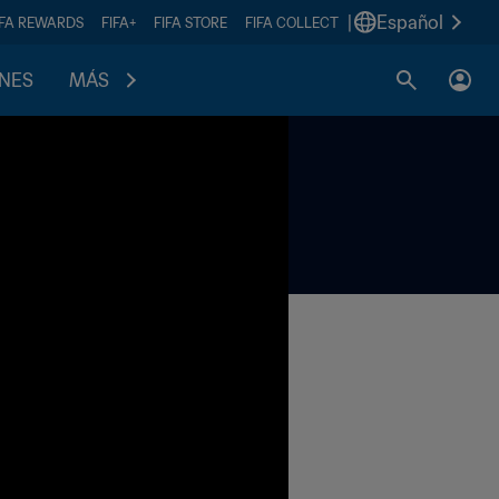
|
Español
IFA REWARDS
FIFA+
FIFA STORE
FIFA COLLECT
ONES
MÁS