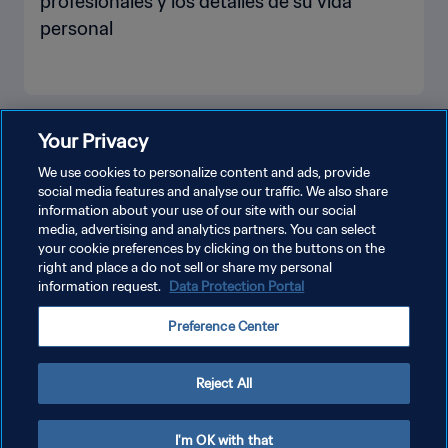
profesionales y los detalles de su vida
personal
VER MÁS
Your Privacy
We use cookies to personalize content and ads, provide
social media features and analyse our traffic. We also share
information about your use of our site with our social
media, advertising and analytics partners. You can select
your cookie preferences by clicking on the buttons on the
right and place a do not sell or share my personal
information request.
Data Protection Portal
POLÍTICA DE PRIVACIDAD
Preference Center
TÉRMINOS DE SERVICIO
AJUSTAR LA CONFIGURACIÓN DE LAS COOKIES
Reject All
Copyright © 1994 - 2026 FIFA. Todos los derechos reservados.
I'm OK with that