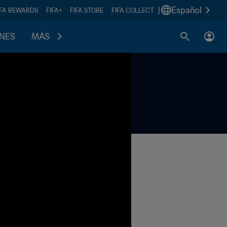
|
Español
IFA REWARDS
FIFA+
FIFA STORE
FIFA COLLECT
ONES
MÁS