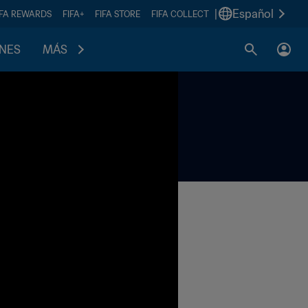
|
Español
IFA REWARDS
FIFA+
FIFA STORE
FIFA COLLECT
ONES
MÁS