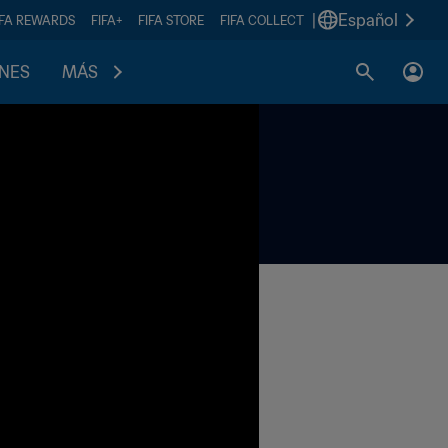
|
Español
IFA REWARDS
FIFA+
FIFA STORE
FIFA COLLECT
ONES
MÁS