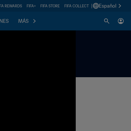
|
Español
IFA REWARDS
FIFA+
FIFA STORE
FIFA COLLECT
ONES
MÁS