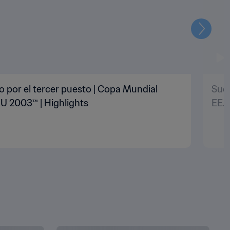
Siguien
o por el tercer puesto | Copa Mundial
Suec
U 2003™ | Highlights
EE.U
Copyright © 1994 - 2026 FIFA. Todos los derechos reservados.