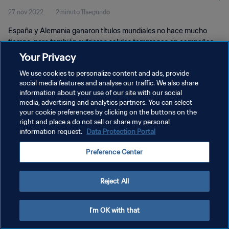
27 nov 2022
2minuto 11segundo
España y Alemania ganaron títulos mundiales no hace mucho
tiempo, pero también sufrieron salidas tempranas en campañas
recientes. Los equipos se reencuentran en la Copa Mundial de la
Your Privacy
FIFA 2022.
We use cookies to personalize content and ads, provide
social media features and analyse our traffic. We also share
information about your use of our site with our social
media, advertising and analytics partners. You can select
your cookie preferences by clicking on the buttons on the
right and place a do not sell or share my personal
POLÍTICA DE PRIVACIDAD
information request.
Data Protection Portal
TÉRMINOS DE SERVICIO
Preference Center
AJUSTAR LA CONFIGURACIÓN DE LAS COOKIES
Copyright © 1994 - 2026 FIFA. Todos los derechos reservados.
Reject All
I'm OK with that