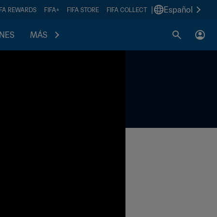
|
Español
IFA REWARDS
FIFA+
FIFA STORE
FIFA COLLECT
ONES
MÁS