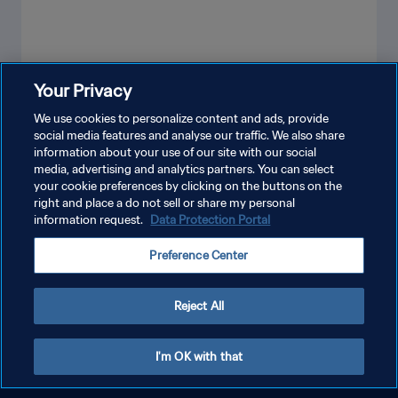
Your Privacy
VER MÁS
We use cookies to personalize content and ads, provide
social media features and analyse our traffic. We also share
information about your use of our site with our social
media, advertising and analytics partners. You can select
your cookie preferences by clicking on the buttons on the
right and place a do not sell or share my personal
information request.
Data Protection Portal
Preference Center
POLÍTICA DE PRIVACIDAD
TÉRMINOS DE SERVICIO
Reject All
AJUSTAR LA CONFIGURACIÓN DE LAS COOKIES
Copyright © 1994 - 2026 FIFA. Todos los derechos reservados.
I'm OK with that