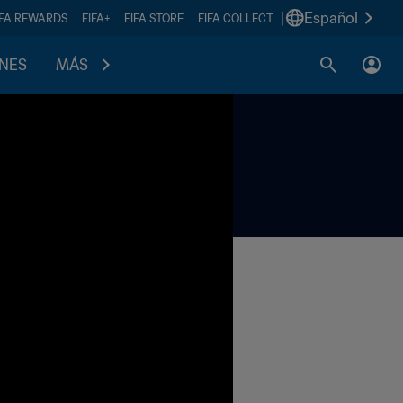
|
Español
IFA REWARDS
FIFA+
FIFA STORE
FIFA COLLECT
ONES
MÁS