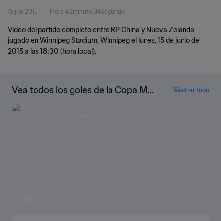
15 jun 2015
1hora 42minuto 34segundo
Completo
Vídeo del partido completo entre RP China y Nueva Zelanda
jugado en Winnipeg Stadium, Winnipeg el lunes, 15 de junio de
2015 a las 18:30 (hora local).
Vea todos los goles de la Copa Mu
Mostrar todo
ndial Femenina de la FIFA Canadá 2
015™