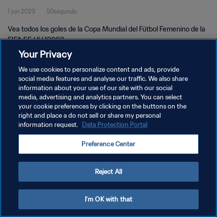
1 jun 2023
50segundo
UU 1999™
Vea todos los goles de la Copa Mundial del Fútbol Femenino de la
FIFA EE UU 1999™.
Your Privacy
We use cookies to personalize content and ads, provide
social media features and analyse our traffic. We also share
information about your use of our site with our social
media, advertising and analytics partners. You can select
POLÍTICA DE PRIVACIDAD
your cookie preferences by clicking on the buttons on the
right and place a do not sell or share my personal
TÉRMINOS DE SERVICIO
information request.
Data Protection Portal
AJUSTAR LA CONFIGURACIÓN DE LAS COOKIES
Preference Center
Copyright © 1994 - 2026 FIFA. Todos los derechos reservados.
Reject All
I'm OK with that