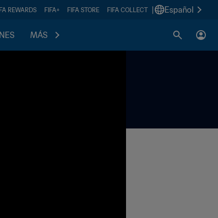
|
Español
IFA REWARDS
FIFA+
FIFA STORE
FIFA COLLECT
ONES
MÁS