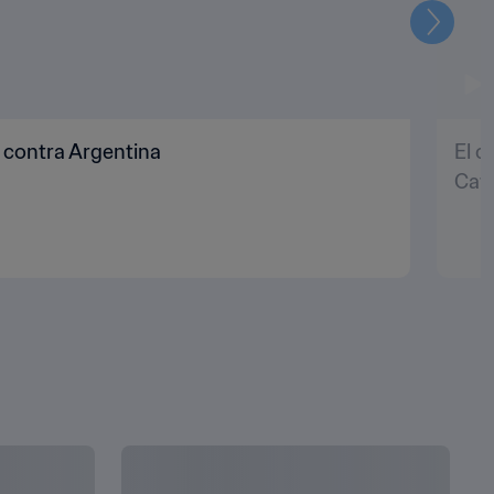
Siguien
 contra Argentina
El c
Cat