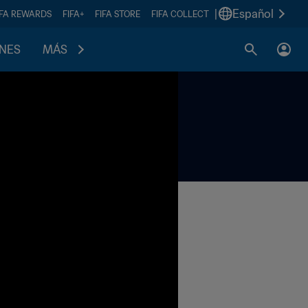
|
Español
IFA REWARDS
FIFA+
FIFA STORE
FIFA COLLECT
ONES
MÁS