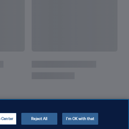
e Center
Reject All
I'm OK with that