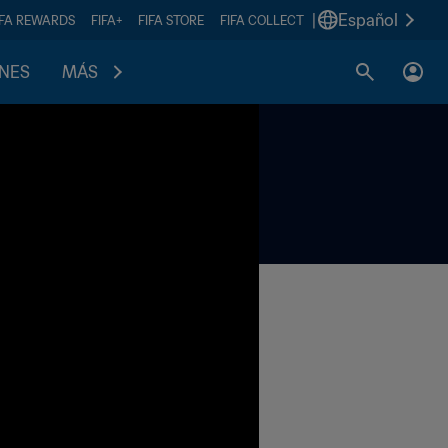
|
Español
IFA REWARDS
FIFA+
FIFA STORE
FIFA COLLECT
ONES
MÁS