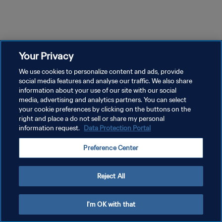
29m 19s
27m 54s
Episodio 1
Episodio 2
Ep
El Proyecto de Talentos
Creemos en los Jóvenes |
El 
Púrpura | Academias
Academias
Ac
Your Privacy
We use cookies to personalize content and ads, provide
social media features and analyse our traffic. We also share
information about your use of our site with our social
media, advertising and analytics partners. You can select
your cookie preferences by clicking on the buttons on the
right and place a do not sell or share my personal
information request.
Data Protection Portal
POLÍTICA DE PRIVACIDAD
Preference Center
TÉRMINOS DE SERVICIO
AJUSTAR LA CONFIGURACIÓN DE LAS COOKIES
Reject All
Copyright © 1994 - 2026 FIFA. Todos los derechos reservados.
I'm OK with that