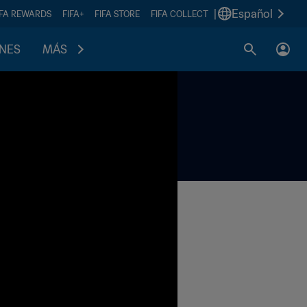
|
Español
IFA REWARDS
FIFA+
FIFA STORE
FIFA COLLECT
ONES
MÁS