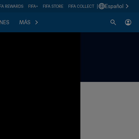
|
Español
IFA REWARDS
FIFA+
FIFA STORE
FIFA COLLECT
ONES
MÁS