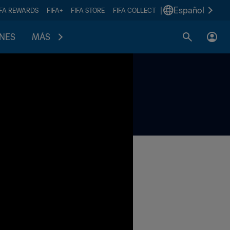
|
Español
IFA REWARDS
FIFA+
FIFA STORE
FIFA COLLECT
ONES
MÁS