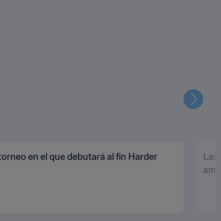
Siguien
torneo en el que debutará al fin Harder
Las 
amb