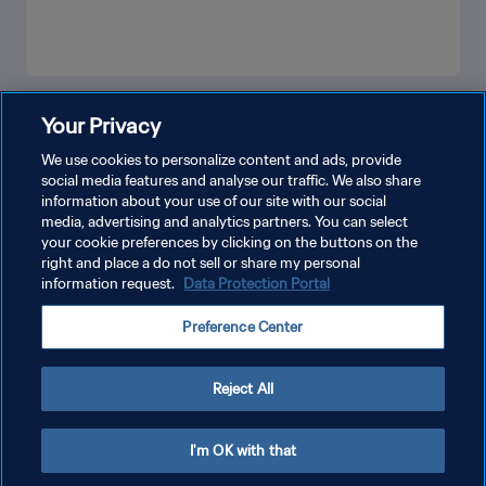
VER MÁS
Your Privacy
We use cookies to personalize content and ads, provide
social media features and analyse our traffic. We also share
information about your use of our site with our social
media, advertising and analytics partners. You can select
your cookie preferences by clicking on the buttons on the
right and place a do not sell or share my personal
information request.
Data Protection Portal
POLÍTICA DE PRIVACIDAD
Preference Center
TÉRMINOS DE SERVICIO
AJUSTAR LA CONFIGURACIÓN DE LAS COOKIES
Reject All
Copyright © 1994 - 2026 FIFA. Todos los derechos reservados.
I'm OK with that