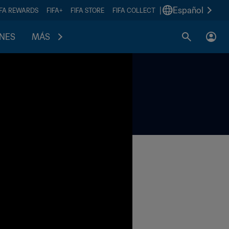
|
Español
IFA REWARDS
FIFA+
FIFA STORE
FIFA COLLECT
ONES
MÁS