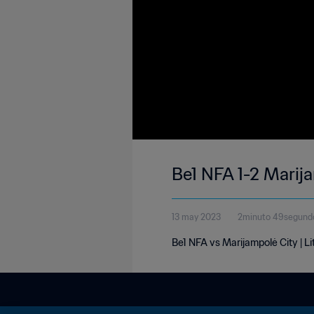
Be1 NFA 1-2 Marija
13 may 2023
2minuto 49segund
Be1 NFA vs Marijampolė City | L