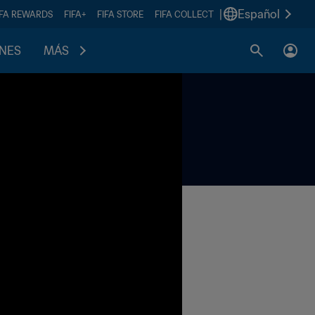
|
Español
IFA REWARDS
FIFA+
FIFA STORE
FIFA COLLECT
ONES
MÁS