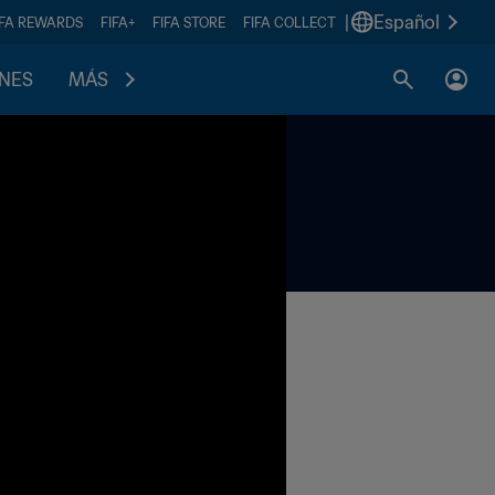
|
Español
IFA REWARDS
FIFA+
FIFA STORE
FIFA COLLECT
ONES
MÁS