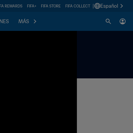
|
Español
IFA REWARDS
FIFA+
FIFA STORE
FIFA COLLECT
ONES
MÁS