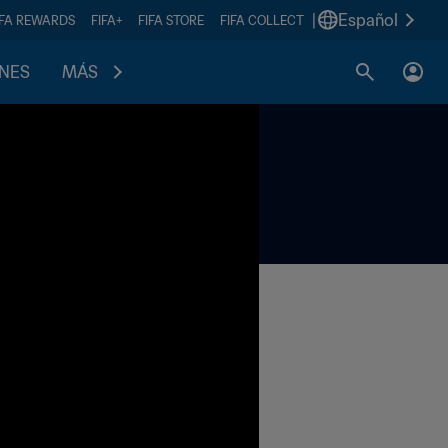
|
Español
IFA REWARDS
FIFA+
FIFA STORE
FIFA COLLECT
ONES
MÁS