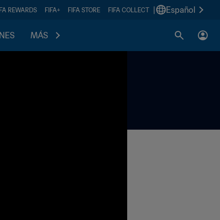
|
Español
IFA REWARDS
FIFA+
FIFA STORE
FIFA COLLECT
ONES
MÁS