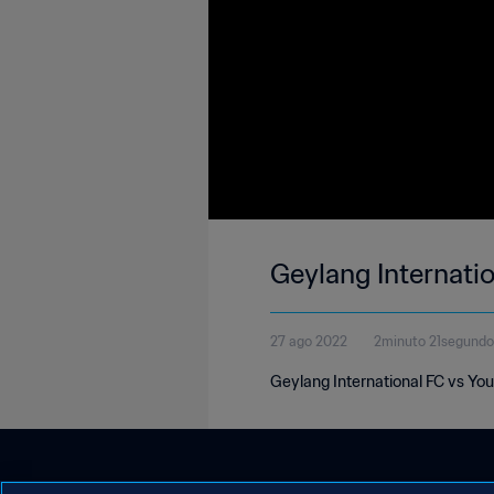
Geylang Internati
27 ago 2022
2minuto 21segundo
Geylang International FC vs Yo