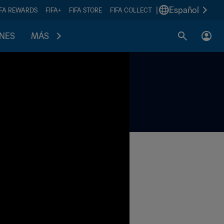
|
Español
IFA REWARDS
FIFA+
FIFA STORE
FIFA COLLECT
ONES
MÁS