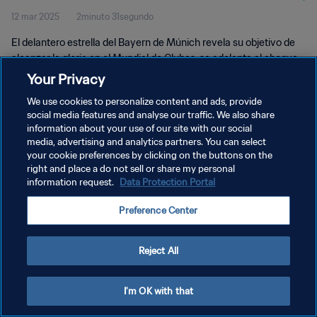
12 mar 2025
2minuto 31segundo
El delantero estrella del Bayern de Múnich revela su objetivo de
alcanzar la gloria en el Mundial de Clubes, se adelanta al choque
con Boca Juniors y saluda a la afición por su calurosa acogida en
Your Privacy
Alemania.
We use cookies to personalize content and ads, provide
social media features and analyse our traffic. We also share
information about your use of our site with our social
media, advertising and analytics partners. You can select
your cookie preferences by clicking on the buttons on the
right and place a do not sell or share my personal
POLÍTICA DE PRIVACIDAD
information request.
Data Protection Portal
TÉRMINOS DE SERVICIO
Preference Center
AJUSTAR LA CONFIGURACIÓN DE LAS COOKIES
Copyright © 1994 - 2026 FIFA. Todos los derechos reservados.
Reject All
I'm OK with that